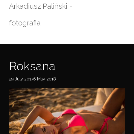
Skip
Arkadiusz Paliński -
to
content
fotografia
Roksana
29 July 20176 May 2018