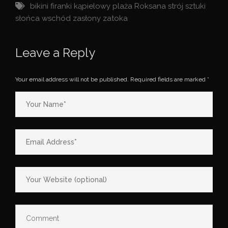
bikini
firanki
kąpielowy
plaża
Roksana
strój
sztuki
słońca
wschód
zasłony
zatoka
Leave a Reply
Your email address will not be published.
Required fields are marked
*