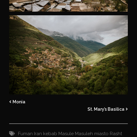
Monia
St. Mary’s Basilica
Fuman
Iran
kebab
Masule
Masuleh
miasto
Rasht