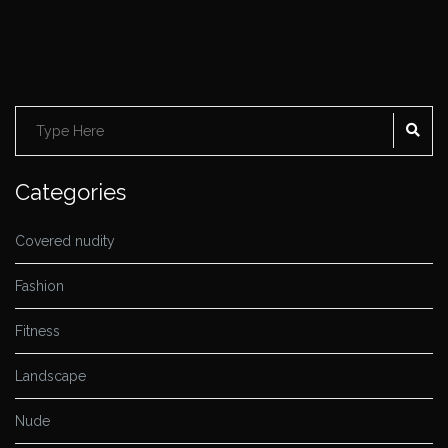
SE
Search
for:
Categories
Covered nudity
Fashion
Fitness
Landscape
Nude