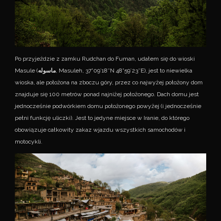
Po przyjeździe z zamku Rudchan do Fuman, udałem się do wioski
Masule (
ماسوله
, Masuleh, 37°09’18″N 48°59’23″E), jest to niewielka
wioska, ale położona na zboczu góry, przez co najwyżej położony dom
znajduje się 100 metrów ponad najniżej położonego. Dach domu jest
jednocześnie podwórkiem domu położonego powyżej (i jednocześnie
pełni funkcję uliczki). Jest to jedyne miejsce w Iranie, do którego
obowiązuje całkowity zakaz wjazdu wszystkich samochodów i
motocykli.