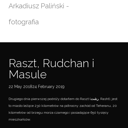
Skip
Arkadiusz Paliński -
to
content
fotografia
Raszt, Rudchan i
Masule
22 May 201824 February 2019
Drugiego dnia pierwszej podróży dotarłem do Raszt (
رشت
, Rasht), jest
to miasto leżące 230 kilometrów na północny zachód od Teheranu, 20
kilometrów od brzegu morza czarnego i posiadające 650 tysięcy
mieszkańców.