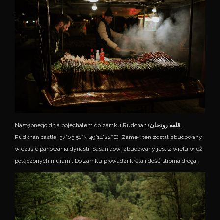
Następnego dnia pojechałem do zamku Rudchan (
قلعه رودخان
,
Rudkhan castle, 37°03’51″N 49°14’22″E). Zamek ten został zbudowany
w czasie panowania dynastii Sasanidów, zbudowany jest z wielu wież
połączonych murami. Do zamku prowadzi kręta i dość stroma droga.