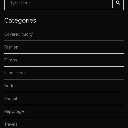
SE
Search
for:
Categories
Covered nudity
Fashion
Fitness
Landscape
Nude
Portrait
Reportage
Travels