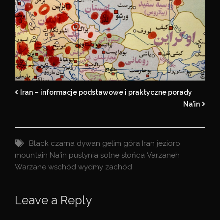
Iran – informacje podstawowe i praktyczne porady
Na’in
Black
czarna
dywan
gelim
góra
Iran
jezioro
mountain
Na'in
pustynia
solne
słońca
Varzaneh
Warzane
wschód
wydmy
zachód
Leave a Reply