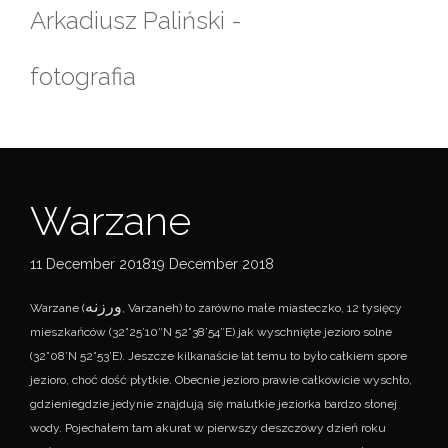
Skip
Arkadiusz Paliński -
to
content
fotografia
Warzane
11 December 201819 December 2018
ورزنه
Warzane (
, Varzaneh) to zarówno małe miasteczko, 12 tysięcy
mieszkańców (32°25’10″N 52°38’54″E) jak wyschnięte jezioro solne
(32°08’N 52°53’E). Jeszcze kilkanaście lat temu to było całkiem spore
jezioro, choć dość płytkie. Obecnie jezioro prawie całkowicie wyschło,
gdzieniegdzie jedynie znajdują się malutkie jeziorka bardzo słonej
wody. Pojechałem tam akurat w pierwszy deszczowy dzień roku