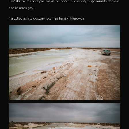
(Irański rok rozpoczyna się w równonoc wiosenną, więc minęło dopiero
sześć miesięcy).
Na zdjęciach widoczny również Irański kierowca.