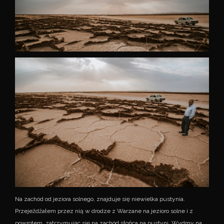
Na zachód od jeziora solnego, znajduje się niewielka pustynia.
Przejeżdżałem przez nią w drodze z Warzane na jezioro solne i z
powrotem, zatrzymując się na zachód słońca na pustyni. Wydmy na