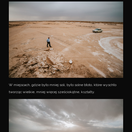
W miejscach, gdzie było mniej soli, było solne błoto, które wyschło
tworząc wielkie, mniej więcej sześciokątne, kształty.