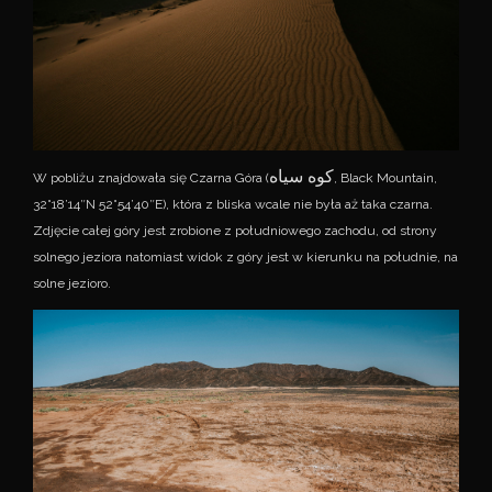
کوه سیاه
W pobliżu znajdowała się Czarna Góra (
, Black Mountain,
32°18’14″N 52°54’40″E), która z bliska wcale nie była aż taka czarna.
Zdjęcie całej góry jest zrobione z południowego zachodu, od strony
solnego jeziora natomiast widok z góry jest w kierunku na południe, na
solne jezioro.