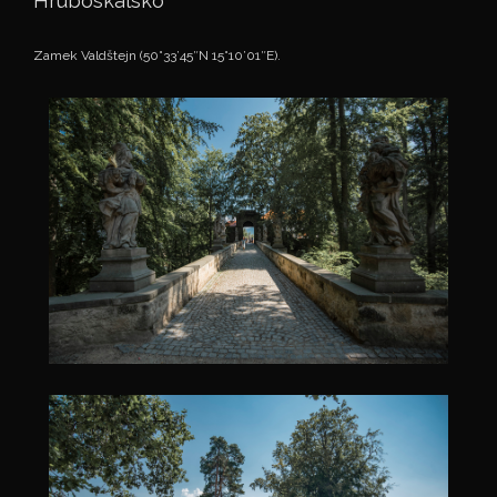
Hruboskalsko
Zamek Valdštejn (50°33’45″N 15°10’01″E).