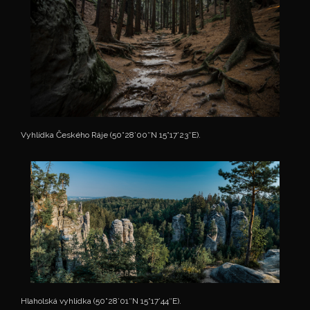
Vyhlídka Českého Ráje (50°28’00″N 15°17’23″E).
Hlaholská vyhlídka (50°28’01″N 15°17’44″E).