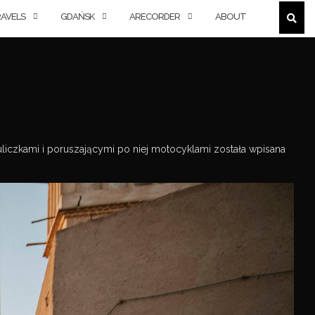
AVELS
GDAŃSK
ARECORDER
ABOUT
uliczkami i poruszającymi po niej motocyklami została wpisana