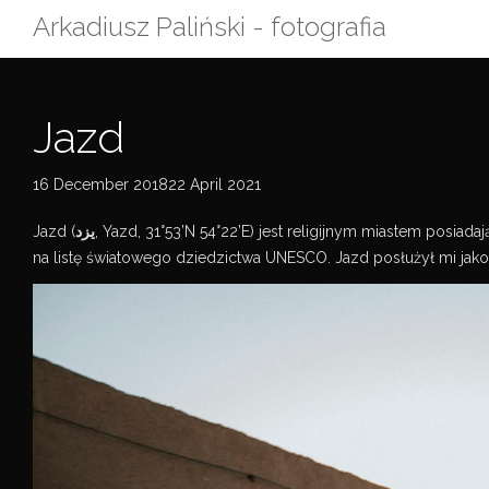
Skip
Arkadiusz Paliński - fotografia
to
content
Jazd
16 December 201822 April 2021
Jazd (
یزد
, Yazd, 31°53’N 54°22’E) jest religijnym miastem posi
na listę światowego dziedzictwa UNESCO. Jazd posłużył mi jak