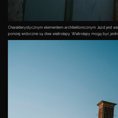
Charakterystycznym elementem architektonicznym Jazd jest wia
poniżej widoczne są dwa wiatrołapy. Wiatrołapy mogą być jednos