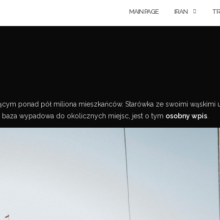
MAIN PAGE
IRAN
TR
adającym ponad pół miliona mieszkańców. Starówka ze swoimi wąskimi 
o baza wypadowa do okolicznych miejsc, jest o tym
osobny wpis
.