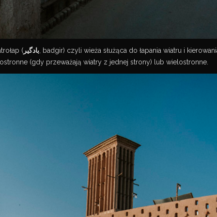
trołap (
بادگیر
, badgir) czyli wieża służąca do łapania wiatru i kierow
tronne (gdy przeważają wiatry z jednej strony) lub wielostronne.