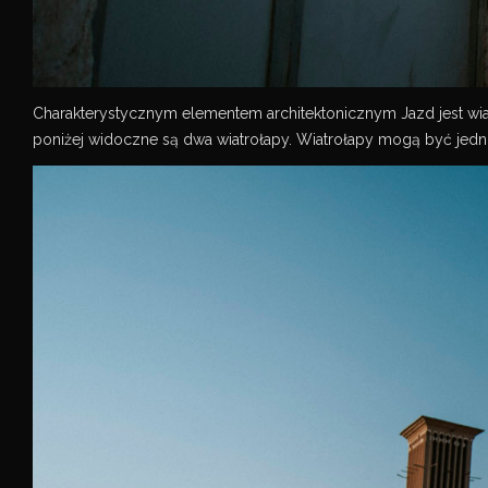
Charakterystycznym elementem architektonicznym Jazd jest wia
poniżej widoczne są dwa wiatrołapy. Wiatrołapy mogą być jednos