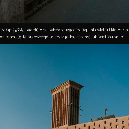
trołap (
بادگیر
, badgir) czyli wieża służąca do łapania wiatru i kierow
tronne (gdy przeważają wiatry z jednej strony) lub wielostronne.