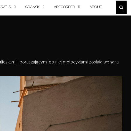
AVELS
GDAŃSK
ARECORDER
ABOUT
uliczkami i poruszającymi po niej motocyklami została wpisana