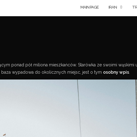
MAIN PAGE
IRAN
TR
adającym ponad pół miliona mieszkańców. Starówka ze swoimi wąskimi 
o baza wypadowa do okolicznych miejsc, jest o tym
osobny wpis
.