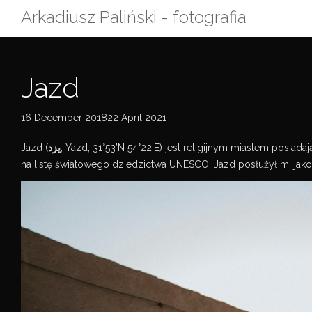
Skip
Arkadiusz Paliński - fotografia
to
content
Jazd
16 December 201822 April 2021
Jazd (
یزد
, Yazd, 31°53’N 54°22’E) jest religijnym miastem posi
na listę światowego dziedzictwa UNESCO. Jazd posłużył mi jak