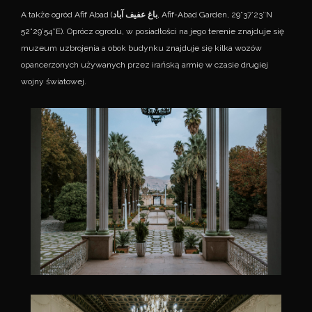
A także ogród Afif Abad (
باغ عفیف آباد
, Afif-Abad Garden, 29°37’23″N
52°29’54″E). Oprócz ogrodu, w posiadłości na jego terenie znajduje się
muzeum uzbrojenia a obok budynku znajduje się kilka wozów
opancerzonych używanych przez irańską armię w czasie drugiej
wojny światowej.