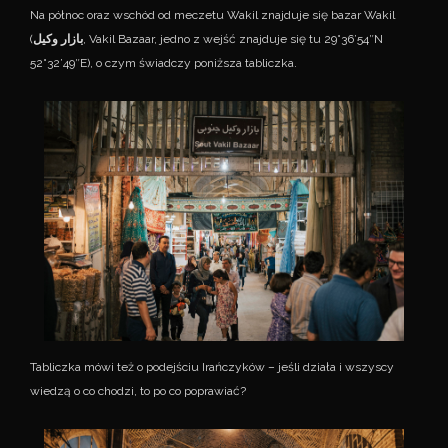
Na północ oraz wschód od meczetu Wakil znajduje się bazar Wakil
(
بازار وکیل
, Vakil Bazaar, jedno z wejść znajduje się tu 29°36’54″N
52°32’49″E), o czym świadczy poniższa tabliczka.
Tabliczka mówi też o podejściu Irańczyków – jeśli działa i wszyscy
wiedzą o co chodzi, to po co poprawiać?