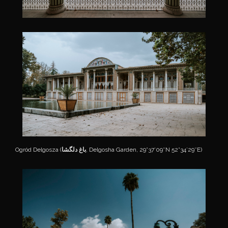
Ogród Delgosza (
باغ دلگشا
, Delgosha Garden, 29°37’09″N 52°34’29″E)