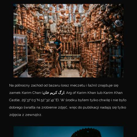
Na północny zachód od bazaru (oraz meczetu i łaźni) znajduje się
zamek Karim Chan (
ارگ کریم خان
, Arg of Karim Khan lub Karim Khan
Castle, 29°37’03″N 52°32’41″E). W środku byłem tylko chwilę i nie było
dobrego światła na zrobienie zdjęć, więc do publikacji nadają się tylko
zdjęcia z zewnątrz.