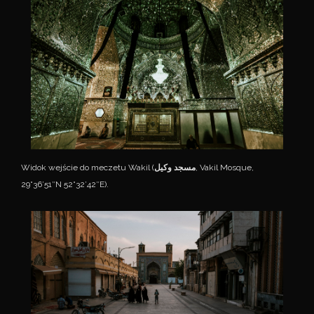
Widok wejście do meczetu Wakil (
مسجد وکیل
, Vakil Mosque,
29°36’51″N 52°32’42″E).