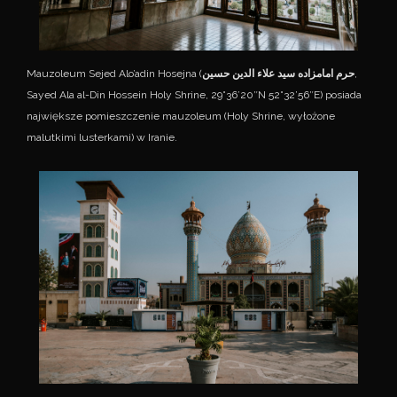
Mauzoleum Sejed Alo’adin Hosejna (
حرم امامزاده سید علاء الدین حسین
,
Sayed Ala al-Din Hossein Holy Shrine, 29°36’20″N 52°32’56″E) posiada
największe pomieszczenie mauzoleum (Holy Shrine, wyłożone
malutkimi lusterkami) w Iranie.