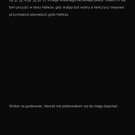
29°37’33″N 52°33’30″E), innego wielkiego irańskiego poety. Udało mi się
tam przyjść w dniu Hafeza, gdy wstęp był wolny a Irańczycy masowo
przychodzili odwiedzić grób Hafeza.
Widok na grobowiec. Nawet nie próbowałem się do niego dopchać.