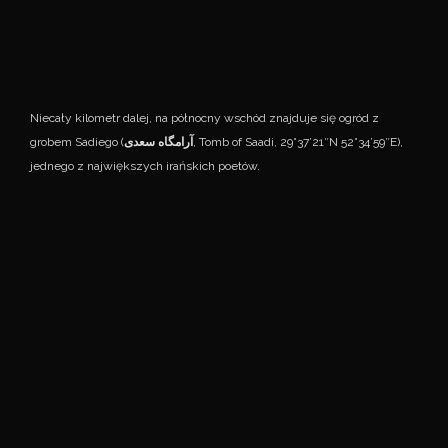
Niecały kilometr dalej, na północny wschód znajduje się ogród z
grobem Sadiego (
آرامگاه سعدی
, Tomb of Saadi, 29°37’21″N 52°34’59″E),
jednego z największych irańskich poetów.