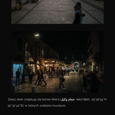
Zaraz obok znajdują się łaźnie Wakil (
حمام وکیل
, Vakil Bath, 29°36’53″N
52°32’42″E), w których zrobiono muzeum.