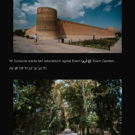
W Szirazie warto też odwiedzić ogród Eram (
اغ ارم
, Eram Garden,
29°38’08″N 52°31’32″E).