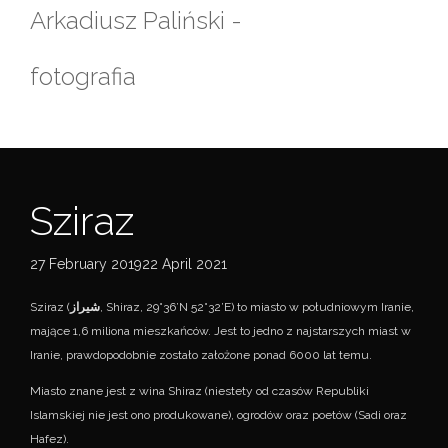
Skip
Arkadiusz Paliński -
to
content
fotografia
Sziraz
27 February 201922 April 2021
Sziraz (
شیراز
, Shiraz, 29°36’N 52°32’E) to miasto w południowym Iranie,
mające 1,6 miliona mieszkańców. Jest to jedno z najstarszych miast w
Iranie, prawdopodobnie zostało założone ponad 6000 lat temu.
Miasto znane jest z wina Shiraz (niestety od czasów Republiki
Islamskiej nie jest ono produkowane), ogrodów oraz poetów (Sadi oraz
Hafez).