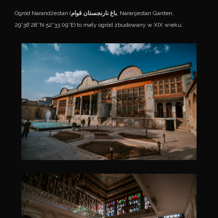
Ogród Narandżestan (
باغ نارنجستان قوام
, Naranjestan Garden,
29°36’28″N 52°33’09″E) to mały ogród zbudowany w XIX wieku.